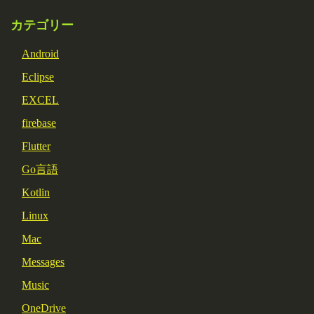
カテゴリー
Android
Eclipse
EXCEL
firebase
Flutter
Go言語
Kotlin
Linux
Mac
Messages
Music
OneDrive