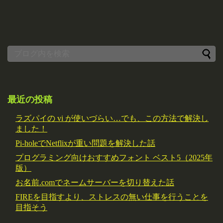
最近の投稿
ラズパイの vi が使いづらい…でも、この方法で解決し
ました！
Pi-holeでNetflixが重い問題を解決した話
プログラミング向けおすすめフォント ベスト5（2025年
版）
お名前.comでネームサーバーを切り替えた話
FIREを目指すより、ストレスの無い仕事を行うことを
目指そう