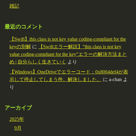
雑記
最近のコメント
【Swift】this class is not key value coding-compliant for the
keyの別解
に
【Swiftエラー解説】”this class is not key
value coding-compliant for the key”エラーの解決方法まと
め | 自分らしく生きていく
より
【Windows】OneDriveでエラーコード：0x8004def4が表
示して停止してしまう件。解決しました。
に
a-chan
よ
り
アーカイブ
2025年
9月