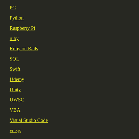
PC
Python
Raspberry Pi
ruby
Ruby on Rails
SQL
Swift
Udemy
Unity
UWSC
VBA
Visual Studio Code
vue.js