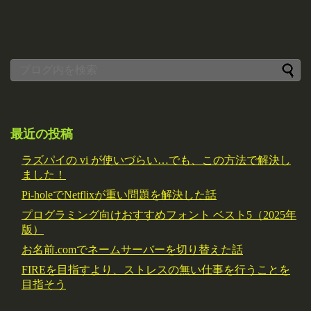
最近の投稿
ラズパイの vi が使いづらい…でも、この方法で解決し
ました！
Pi-holeでNetflixが重い問題を解決した話
プログラミング向けおすすめフォント ベスト5（2025年
版）
お名前.comでネームサーバーを切り替えた話
FIREを目指すより、ストレスの無い仕事を行うことを
目指そう