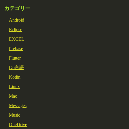
カテゴリー
Android
Eclipse
EXCEL
firebase
Flutter
Go言語
Kotlin
Linux
Mac
Messages
Music
OneDrive