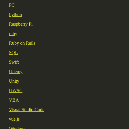
PC
Python
Raspberry Pi
ruby
Ruby on Rails
SQL
Swift
Udemy
Unity
UWSC
VBA
Visual Studio Code
vue.js
Windows