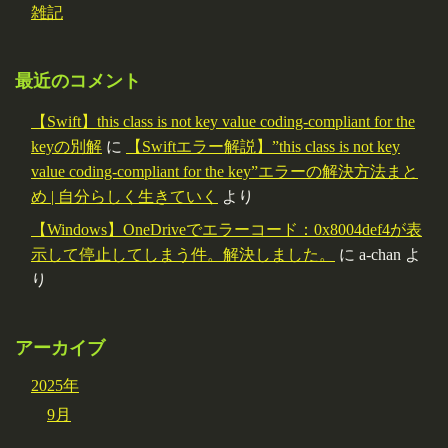
雑記
最近のコメント
【Swift】this class is not key value coding-compliant for the
keyの別解
に
【Swiftエラー解説】”this class is not key
value coding-compliant for the key”エラーの解決方法まと
め | 自分らしく生きていく
より
【Windows】OneDriveでエラーコード：0x8004def4が表
示して停止してしまう件。解決しました。
に
a-chan
よ
り
アーカイブ
2025年
9月