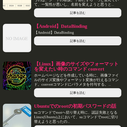
て、一覧性が悪いし、名前を変えようと思うと...
記事を読む
【Android】DataBinding
【Android】DataBinding
記事を読む
【Linux】画像のサイズやフォーマット
を変えたい時のコマンド convert
ホームページなどを作成している時に、画像ファイ
ルのサイズ変換やフォーマット変換が行えるコマン
ド。convertコマンドにパラメタを付与する。...
記事を読む
Ubuntuでのrootの初期パスワードの話
suコマンドでrootへ切り替え時に、認証失敗となる
Linux(Ubuntu)上において、suコマンドでrootに切り
替えようと思ったの...