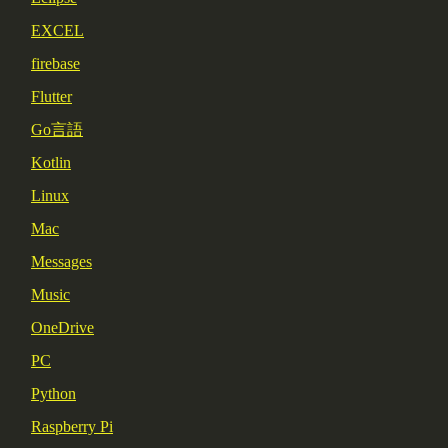
EXCEL
firebase
Flutter
Go言語
Kotlin
Linux
Mac
Messages
Music
OneDrive
PC
Python
Raspberry Pi