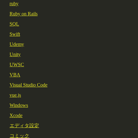
ruby
Ruby on Rails
SQL
Swift
Udemy
Unity
UWSC
VBA
Visual Studio Code
vue.js
Windows
Xcode
エディタ設定
コミック