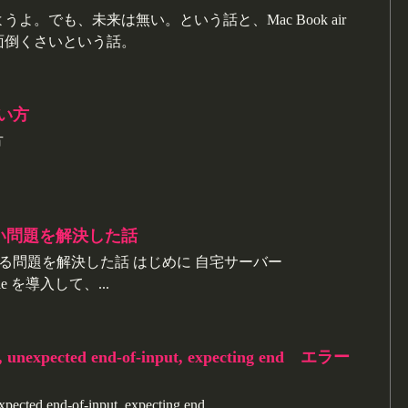
よ。でも、未来は無い。という話と、Mac Book air
面倒くさいという話。
使い方
方
ixが重い問題を解決した話
xが重くなる問題を解決した話 はじめに 自宅サーバー
hole を導入して、...
, unexpected end-of-input, expecting end エラー
pected end-of-input, expecting end