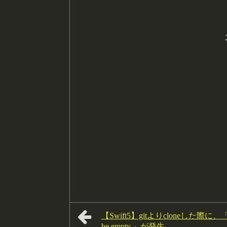
【Swift5】gitよりcloneした際に、「Showi
be empty.」が発生