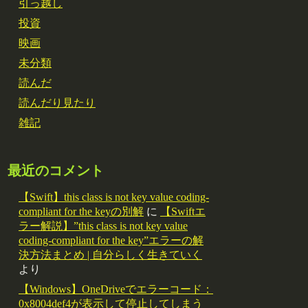
引っ越し
投資
映画
未分類
読んだ
読んだり見たり
雑記
最近のコメント
【Swift】this class is not key value coding-
compliant for the keyの別解
に
【Swiftエ
ラー解説】”this class is not key value
coding-compliant for the key”エラーの解
決方法まとめ | 自分らしく生きていく
より
【Windows】OneDriveでエラーコード：
0x8004def4が表示して停止してしまう