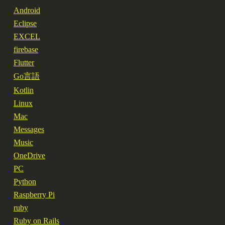
Android
Eclipse
EXCEL
firebase
Flutter
Go言語
Kotlin
Linux
Mac
Messages
Music
OneDrive
PC
Python
Raspberry Pi
ruby
Ruby on Rails