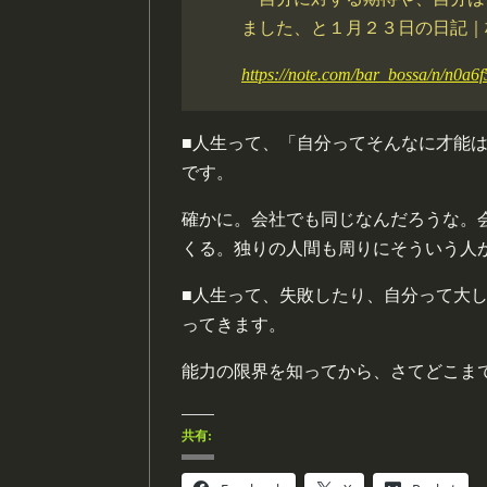
ました、と１月２３日の日記｜林伸次 @
https://note.com/bar_bossa/n/n0a6
■人生って、「自分ってそんなに才能
です。
確かに。会社でも同じなんだろうな。
くる。独りの人間も周りにそういう人
■人生って、失敗したり、自分って大
ってきます。
能力の限界を知ってから、さてどこま
共有: