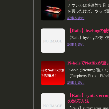
ナウシカは映画館で見よう
を買ったけど、やっぱ
記事を読む
【Rails】byebugの
【Rails】byebugの使い
記事を読む
Pi-holeでNetfl
Pi-holeでNetfli
（Raspberry Pi）に Pi-
記事を読む
【Rails】syntax error
の対応方法
【Rails】syntax error, unex