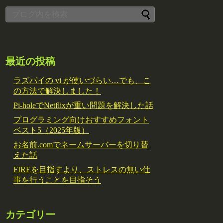
最近の投稿
ラズパイの vi が使いづらい…でも、こ
の方法で解決しました！
Pi-holeでNetflixが重い問題を解決した話
プログラミング向けおすすめフォント
ベスト5（2025年版）
お名前.comでネームサーバーを切り替
えた話
FIREを目指すより、ストレスの無い仕
事を行うことを目指そう
カテゴリー