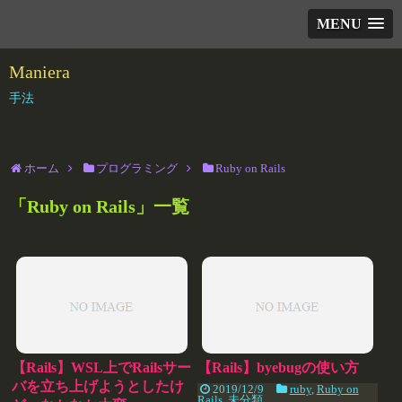
MENU
Maniera
手法
ホーム
プログラミング
Ruby on Rails
「
Ruby on Rails
」
一覧
【Rails】WSL上でRailsサー
【Rails】byebugの使い方
バを立ち上げようとしたけ
2019/12/9
ruby
,
Ruby on
Rails
,
未分類