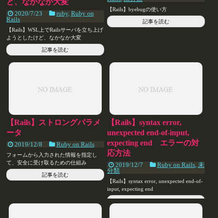
ど、なかなか大変
【Rails】byebugの使い方
2020/7/23
ruby
,
Ruby on
Rails
記事を読む
【Rails】WSL上でRailsサーバを立ち上げ
ようとしたけど、なかなか大変
記事を読む
【Rails】ストロングパラメ
【Rails】syntax error,
ータ
unexpected end-of-input,
expecting end エラーの対
2019/12/8
Ruby on Rails
応方法
フォームから入力された情報を指定し
て、安全に受け取るための仕組み
2019/12/7
Ruby on Rails
,
未
分類
記事を読む
【Rails】syntax error, unexpected end-of-
input, expecting end
記事を読む