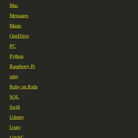
Mac
Messages
Music
OneDrive
PC
Python
Raspberry Pi
ruby
Ruby on Rails
SQL
Swift
Udemy
Unity
UWSC