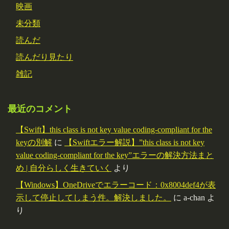
映画
未分類
読んだ
読んだり見たり
雑記
最近のコメント
【Swift】this class is not key value coding-compliant for the
keyの別解
に
【Swiftエラー解説】”this class is not key
value coding-compliant for the key”エラーの解決方法まと
め | 自分らしく生きていく
より
【Windows】OneDriveでエラーコード：0x8004def4が表
示して停止してしまう件。解決しました。
に
a-chan
よ
り