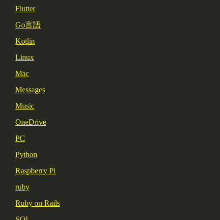
Flutter
Go言語
Kotlin
Linux
Mac
Messages
Music
OneDrive
PC
Python
Raspberry Pi
ruby
Ruby on Rails
SQL