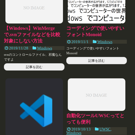
【Windows】WinMerge
コーディングで使いやすい
で.svnファイルなどを比較
フォントMonoid
対象にしない方法
2019/11/1
Windows
2019/11/28
Windows
コーディングで使いやすいフォント
Monoid
svnのコントロールファイル、邪魔なん
ですよ
記事を読む
記事を読む
自動化ツールUWSCってと
っても便利
2019/10/13
UWSC
,
Windows