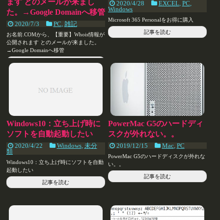
ます とのメールが来まし
2020/4/28
EXCEL
,
PC
,
Windows
た。→Google Domainへ移管
Microsoft 365 Personalをお得に購入
2020/7/3
PC
,
雑記
記事を読む
お名前.COMから、【重要】Whois情報が
公開されます とのメールが来ました。
→Google Domainへ移管
記事を読む
Windows10：立ち上げ時に
PowerMac G5のハードディ
ソフトを自動起動したい
スクが外れない。。
2020/4/22
Windows
,
未分
2019/12/15
Mac
,
PC
類
PowerMac G5のハードディスクが外れな
Windows10：立ち上げ時にソフトを自動
い。。
起動したい
記事を読む
記事を読む