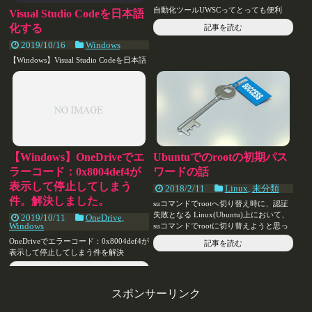
自動化ツールUWSCってとっても便利
Visual Studio Codeを日本語
化する
記事を読む
2019/10/16
Windows
【Windows】Visual Studio Codeを日本語
化する
記事を読む
【Windows】OneDriveでエ
Ubuntuでのrootの初期パス
ラーコード：0x8004def4が
ワードの話
表示して停止してしまう
2018/2/11
Linux
,
未分類
件。解決しました。
suコマンドでrootへ切り替え時に、認証
失敗となる Linux(Ubuntu)上において、
2019/10/11
OneDrive
,
Windows
suコマンドでrootに切り替えようと思っ
たの...
OneDriveでエラーコード：0x8004def4が
記事を読む
表示して停止してしまう件を解決
記事を読む
スポンサーリンク