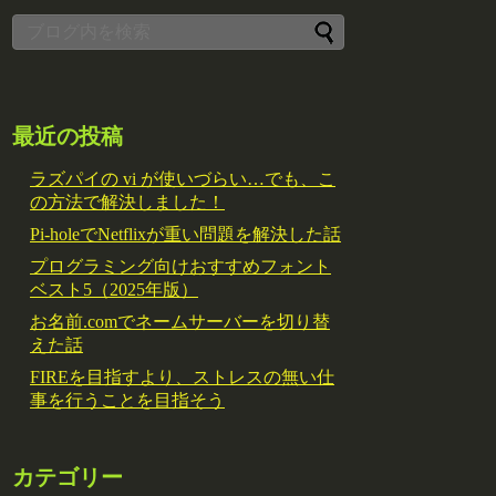
最近の投稿
ラズパイの vi が使いづらい…でも、こ
の方法で解決しました！
Pi-holeでNetflixが重い問題を解決した話
プログラミング向けおすすめフォント
ベスト5（2025年版）
お名前.comでネームサーバーを切り替
えた話
FIREを目指すより、ストレスの無い仕
事を行うことを目指そう
カテゴリー