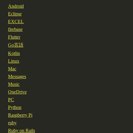
Android
Eclipse
EXCEL
firebase
Flutter
Go言語
Kotlin
Linux
Mac
Messages
Music
OneDrive
PC
Python
Raspberry Pi
ruby
Ruby on Rails