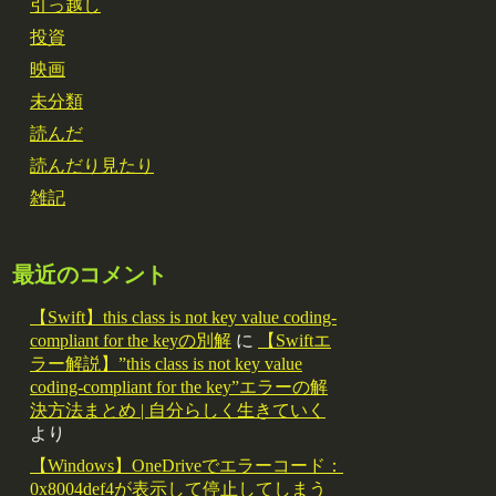
引っ越し
投資
映画
未分類
読んだ
読んだり見たり
雑記
最近のコメント
【Swift】this class is not key value coding-
compliant for the keyの別解
に
【Swiftエ
ラー解説】”this class is not key value
coding-compliant for the key”エラーの解
決方法まとめ | 自分らしく生きていく
より
【Windows】OneDriveでエラーコード：
0x8004def4が表示して停止してしまう