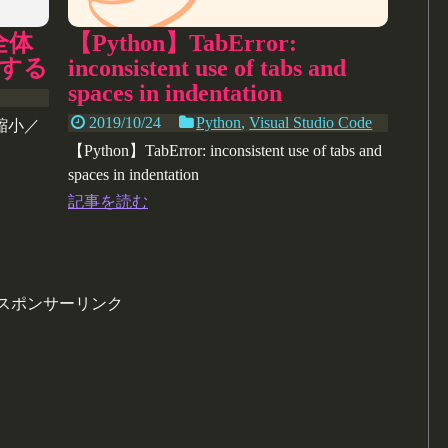
全体
【Python】TabError:
する
inconsistent use of tabs and
spaces in indentation
2019/10/24
Python
,
Visual Studio Code
縮小／
【Python】TabError: inconsistent use of tabs and
spaces in indentation
記事を読む
スポンサーリンク