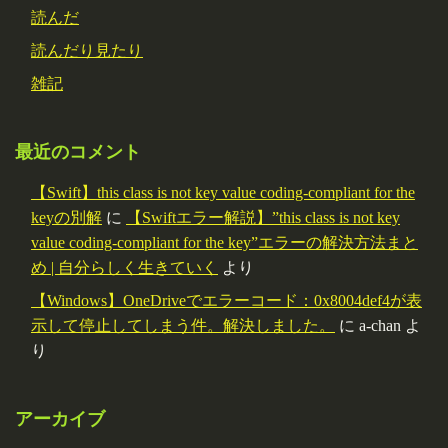
読んだ
読んだり見たり
雑記
最近のコメント
【Swift】this class is not key value coding-compliant for the
keyの別解
に
【Swiftエラー解説】”this class is not key
value coding-compliant for the key”エラーの解決方法まと
め | 自分らしく生きていく
より
【Windows】OneDriveでエラーコード：0x8004def4が表
示して停止してしまう件。解決しました。
に
a-chan
よ
り
アーカイブ