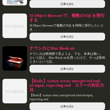
記事を読む
SI Object Browserで、複数のSQLを実行
する
SI Object Browserで複数のSQLを同時に実行したいと
き、、、
記事を読む
ナウシカとMac Book air
ナウシカは映画館で見ようよ。でも、未来は無い。
という話と、Mac Book airを買ったけど、やっぱ面倒
くさいという話。
記事を読む
【Rails】syntax error, unexpected end-
of-input, expecting end エラーの対応方
法
【Rails】syntax error, unexpected end-of-input,
expecting end
記事を読む