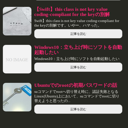
【Swift】this class is not key value
coding-compliant for the keyの別解
Swift】this class is not key value coding-compliant for
the keyの別解です。いやー、ハマった。
記事を読む
Windows10：立ち上げ時にソフトを自動
起動したい
Windows10：立ち上げ時にソフトを自動起動したい
記事を読む
Ubuntuでのrootの初期パスワードの話
suコマンドでrootへ切り替え時に、認証失敗となる
Linux(Ubuntu)上において、suコマンドでrootに切り
替えようと思ったの...
記事を読む