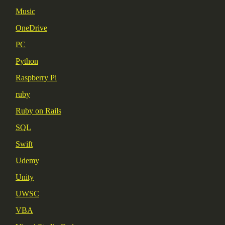
Music
OneDrive
PC
Python
Raspberry Pi
ruby
Ruby on Rails
SQL
Swift
Udemy
Unity
UWSC
VBA