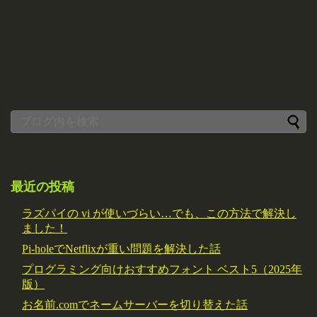
最近の投稿
ラズパイの vi が使いづらい…でも、この方法で解決し
ました！
Pi-holeでNetflixが重い問題を解決した話
プログラミング向けおすすめフォント ベスト5（2025年
版）
お名前.comでネームサーバーを切り替えた話