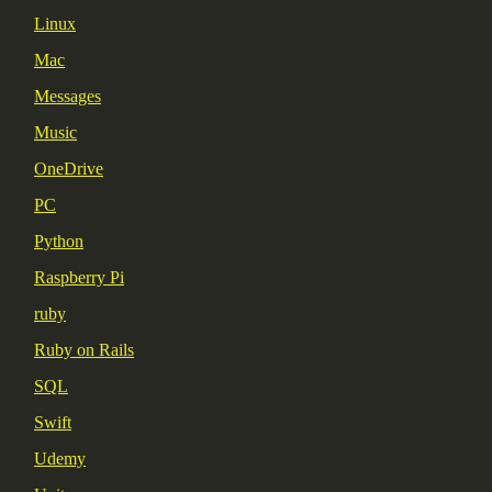
Linux
Mac
Messages
Music
OneDrive
PC
Python
Raspberry Pi
ruby
Ruby on Rails
SQL
Swift
Udemy