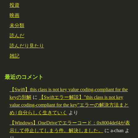
投資
映画
未分類
読んだ
読んだり見たり
雑記
最近のコメント
【Swift】this class is not key value coding-compliant for the
keyの別解
に
【Swiftエラー解説】”this class is not key
value coding-compliant for the key”エラーの解決方法まと
め | 自分らしく生きていく
より
【Windows】OneDriveでエラーコード：0x8004def4が表
示して停止してしまう件。解決しました。
に
a-chan
よ