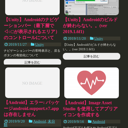
【Unity】Androidのナビゲ
【Unity】Androidのビルド
ーションバー（最下層で
が終わらない。。(ver
◁○□が表示されるエリア）
2019.1.6f1)
のコントロールについて
2019/11/20
Unity
2019/11/27
Unity
【Unity】Androidのビルドが終わらな
い。。(ver 2019.1.6f1)
ナビゲーションバーの常時表示と、戻る
ボタンの有効化について
記事を読む
記事を読む
【Android】エラー: パッケ
【Android】Image Asset
ージandroid.support.v7.app
Studio を使用してアプリア
は存在しません
イコンを作成する
2019/9/20
Android
,
未分
2019/9/16
Android
類
Androidアプリを何とか Androidアプリ