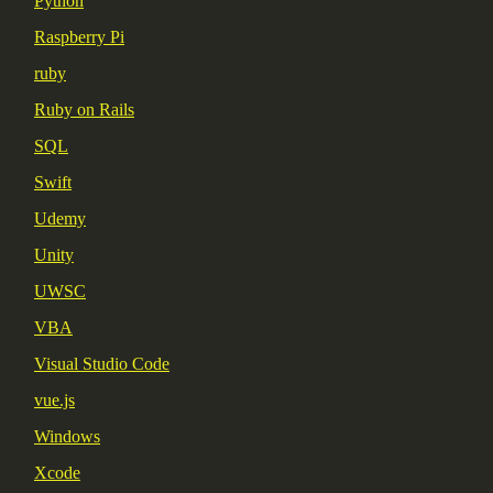
Python
Raspberry Pi
ruby
Ruby on Rails
SQL
Swift
Udemy
Unity
UWSC
VBA
Visual Studio Code
vue.js
Windows
Xcode