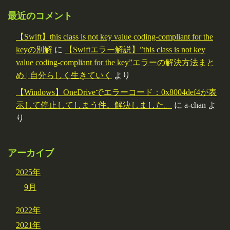
最近のコメント
【Swift】this class is not key value coding-compliant for the
keyの別解
に
【Swiftエラー解説】”this class is not key
value coding-compliant for the key”エラーの解決方法まと
め | 自分らしく生きていく
より
【Windows】OneDriveでエラーコード：0x8004def4が表
示して停止してしまう件。解決しました。
に
a-chan
よ
り
アーカイブ
2025年
9月
2022年
2021年