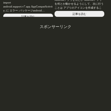
import
を何とか動かせるようにして、次に行う
android.support.v7.app.AppCompatActivit
ことは アプリのアイコンを作成するこ
y; に エラー: パッケージandroid....
と。 かっ...
記事を読む
記事を読む
スポンサーリンク