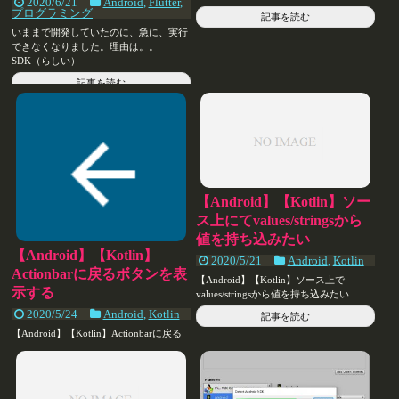
2020/6/21
Android
,
Flutter
,
プログラミング
記事を読む
いままで開発していたのに、急に、実行
できなくなりました。理由は。。
SDK（らしい）
記事を読む
【Android】【Kotlin】ソー
ス上にてvalues/stringsから
値を持ち込みたい
【Android】【Kotlin】
2020/5/21
Android
,
Kotlin
Actionbarに戻るボタンを表
【Android】【Kotlin】ソース上で
示する
values/stringsから値を持ち込みたい
2020/5/24
Android
,
Kotlin
記事を読む
【Android】【Kotlin】Actionbarに戻る
ボタンを表示する
記事を読む