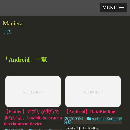
MENU
Maniera
手法
「
Android
」
一覧
【Flutter】アプリが実行で
【Android】DataBinding
きないよ。Unable to locate a
2020/6/9
Android
,
Kotlin
,
未
分類
development device
【Android】DataBinding