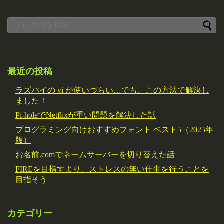
最近の投稿
ラズパイの vi が使いづらい…でも、この方法で解決し
ました！
Pi-holeでNetflixが重い問題を解決した話
プログラミング向けおすすめフォント ベスト5（2025年
版）
お名前.comでネームサーバーを切り替えた話
FIREを目指すより、ストレスの無い仕事を行うことを
目指そう
カテゴリー