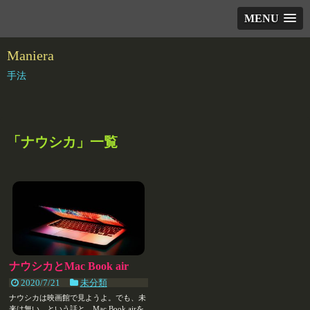
MENU
Maniera
手法
「
ナウシカ
」
一覧
ナウシカとMac Book air
2020/7/21
未分類
ナウシカは映画館で見ようよ。でも、未
来は無い。という話と、Mac Book airを