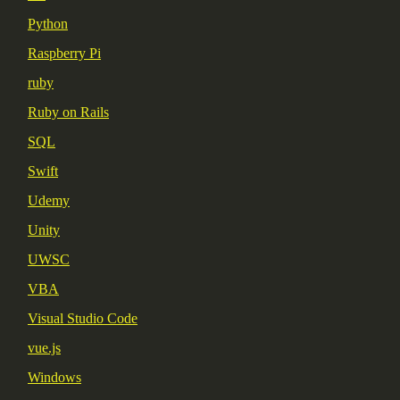
Python
Raspberry Pi
ruby
Ruby on Rails
SQL
Swift
Udemy
Unity
UWSC
VBA
Visual Studio Code
vue.js
Windows