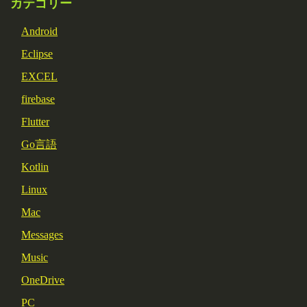
カテゴリー
Android
Eclipse
EXCEL
firebase
Flutter
Go言語
Kotlin
Linux
Mac
Messages
Music
OneDrive
PC