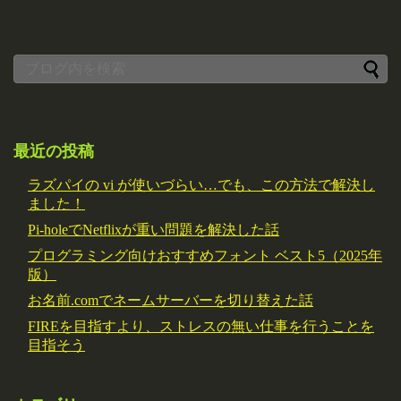
最近の投稿
ラズパイの vi が使いづらい…でも、この方法で解決し
ました！
Pi-holeでNetflixが重い問題を解決した話
プログラミング向けおすすめフォント ベスト5（2025年
版）
お名前.comでネームサーバーを切り替えた話
FIREを目指すより、ストレスの無い仕事を行うことを
目指そう