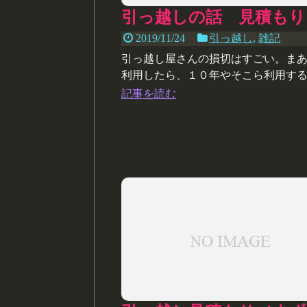
引っ越しの話 見積もり
2019/11/24
引っ越し
,
雑記
引っ越し屋さんの損切はすごい。ま
利用したら、１０年やそこら利用す
ないから、あんまり引っ張ってもし
記事を読む
いんだよね。