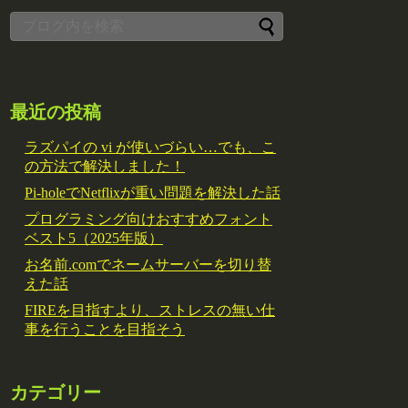
最近の投稿
ラズパイの vi が使いづらい…でも、こ
の方法で解決しました！
Pi-holeでNetflixが重い問題を解決した話
プログラミング向けおすすめフォント
ベスト5（2025年版）
お名前.comでネームサーバーを切り替
えた話
FIREを目指すより、ストレスの無い仕
事を行うことを目指そう
カテゴリー