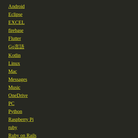
Android
Eclipse
EXCEL
firebase
Flutter
Go言語
Kotlin
Linux
Mac
Messages
Music
OneDrive
PC
Python
Raspberry Pi
ruby
Ruby on Rails