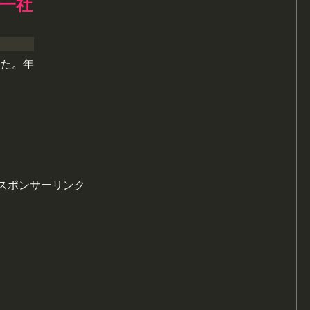
一社
した。年
スポンサーリンク