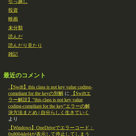
引っ越し
投資
映画
未分類
読んだ
読んだり見たり
雑記
最近のコメント
【Swift】this class is not key value coding-
compliant for the keyの別解
に
【Swiftエ
ラー解説】”this class is not key value
coding-compliant for the key”エラーの解
決方法まとめ | 自分らしく生きていく
より
【Windows】OneDriveでエラーコード：
0x8004def4が表示して停止してしまう