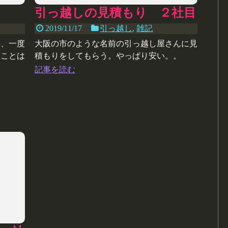
引っ越しの見積もり ２社目
2019/11/17
引っ越し
,
雑記
あ、一度
大阪の市のような名前の引っ越し屋さんに見
ることは
積もりをしてもらう。やっぱり安い。。
ょうがな
記事を読む